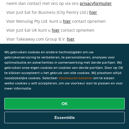
neem dan contact met ons op via ons
privacyformulier
Voor Just Eat for Business (City Pantry Ltd.)
hier
Voor Menulog Pty Ltd. kunt u
hier
contact opnemen
Voor Just Eat UK kunt u
hier
contact opnemen
Voor Takeaway.com Group B.V.
hier
Just Eat Takeaway.com Data Protection Officer -
Wij gebruiken cookies en andere technologieën om uw
Takeaway.com Group B.V.
gebruikerservaring te verbeteren, te personaliseren, analyses voor
optimalisatie en advertenties in samenwerking met derde partijen. Wij
Piet Heinkade 61
gebruiken onze eigen cookies en cookies van derde partijen. Door op OK
1019 GM Amsterdam
te klikken accepteert u het gebruik van alle cookies. Wij plaatsen altijd
Nederland
noodzakelijke cookies. Selecteer
Voorkeuren beheren
om te kiezen
welke cookies u wilt accepteren, om uw voorkeur aan te passen en voor
Bijgewerkte versies van deze
meer informatie.
Privacyverklaring
OK
Wij kunnen deze Verklaring van tijd tot tijd bijwerken als
reactie op veranderende juridische, technische of zakelijke
ontwikkelingen. Wanneer wij onze Privacyverklaring
Essentiële
bijwerken, zullen wij passende maatregelen nemen om u
op de hoogte te brengen, in overeenstemming met het