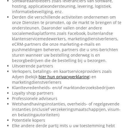
Softwareaanbieders zoals leveranciers van software,
hosting, applicatieondersteuning, levering, logistiek,
informatiebeveiliging, enz.
Derden die verschillende activiteiten ondernemen om
onze Diensten te promoten, op de markt te brengen of te
ondersteunen. Daaronder vallen onder andere
socialemediaplatforms zoals Facebook, buitenlandse
klantenservicemedewerkers, marketingdienstverleners,
eCRM-partners die onze marketing-e-mails en
pushmeldingen beheren, partners die u sms-berichten
sturen wanneer uw bestelling onderweg is en
bezorgbedrijven die de bestelling bij u bezorgen.
Uitvoerende partners
Verkopers, betalings- en kaartserviceproviders zoals
Adyen (bekijk
hier hun privacyverklaring
) en
marketingdienstverleners
Klanttevredenheids- en/of marktonderzoeksbedrijven
Loyalty shop partners
Professionele adviseurs
Wetshandhavingsinstanties, overheids- of regelgevende
instanties (inclusief verzekeringsmaatschappijen, visum-
en belastingautoriteiten)
Potentiële kopers
Elke andere derde partij mits u uw toestemming hebt