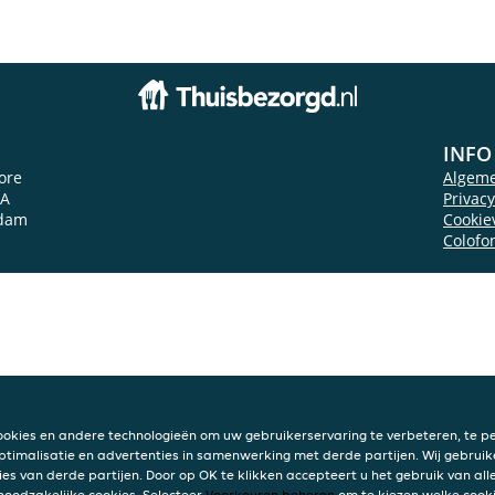
INFO
more
Algem
9A
Privac
dam
Cookie
Colofo
ookies en andere technologieën om uw gebruikerservaring te verbeteren, te pe
ptimalisatie en advertenties in samenwerking met derde partijen. Wij gebruik
ies van derde partijen. Door op OK te klikken accepteert u het gebruik van alle
 noodzakelijke cookies. Selecteer
Voorkeuren beheren
om te kiezen welke cooki