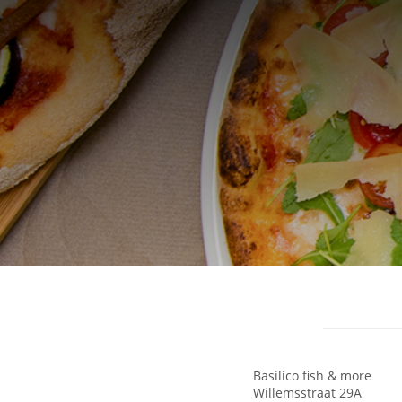
Basilico fish & more
Willemsstraat 29A