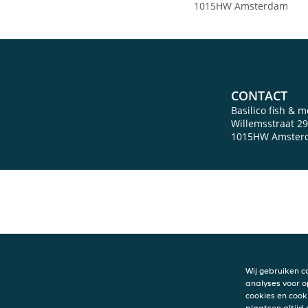
1015HW Amsterdam
CONTACT
Basilico fish & 
Willemsstraat 2
1015HW
Amster
Wij gebruiken c
analyses voor o
cookies en cook
plaatsen altijd