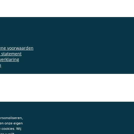
ene voorwaarden
y statement
verklaring
n
rsonaliseren,
en onze eigen
 cookies. Wij
es u wilt